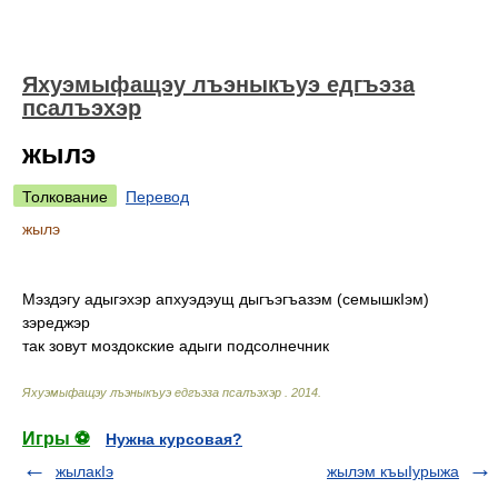
Яхуэмыфащэу лъэныкъуэ едгъэза
псалъэхэр
жылэ
Толкование
Перевод
жылэ
Мэздэгу адыгэхэр апхуэдэущ дыгъэгъазэм (семышкIэм)
зэреджэр
так зовут моздокские адыги подсолнечник
Яхуэмыфащэу лъэныкъуэ едгъэза псалъэхэр
.
2014
.
Игры ⚽
Нужна курсовая?
жылакIэ
жылэм къыIурыжа